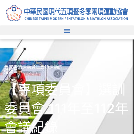
跳
至
主
要
內
容
最完美的運動員是五項運動的
運動員
【專項委員會】選訓
委員會 111年至112年
會議紀錄