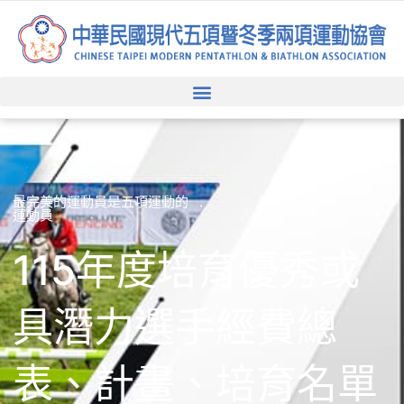
跳
至
主
要
內
容
最完美的運動員是五項運動的
運動員
115年度培育優秀或
具潛力選手經費總
表、計畫、培育名單