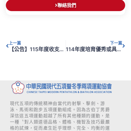
聯絡我們
上一頁
下
上一篇
下一篇
【公告】115年度收支預算表、工作計畫總表
114年度培育優秀或具潛力選手經費總表、計畫、培育名單
現代五項的傳統精神由當代的射擊、擊劍、游
泳、馬術和跑步五項運動組成。因為古伯丁男爵
深信這五項運動超越了所有其他種類的運動，是
一種〝對人類道德品格、體格、機智及技巧最嚴
格的試煉，從而產生近乎理想、完全、均衡的運