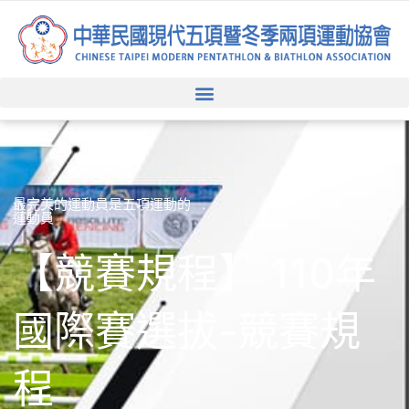
跳
至
主
要
內
容
最完美的運動員是五項運動的
運動員
【競賽規程】 110年
國際賽選拔-競賽規
程