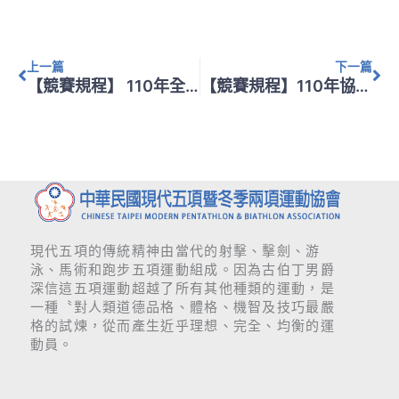
上一頁
下
上一篇
下一篇
【競賽規程】 110年全國東原盃競賽規程
【競賽規程】110年協會盃競賽規程
現代五項的傳統精神由當代的射擊、擊劍、游
泳、馬術和跑步五項運動組成。因為古伯丁男爵
深信這五項運動超越了所有其他種類的運動，是
一種〝對人類道德品格、體格、機智及技巧最嚴
格的試煉，從而產生近乎理想、完全、均衡的運
動員。