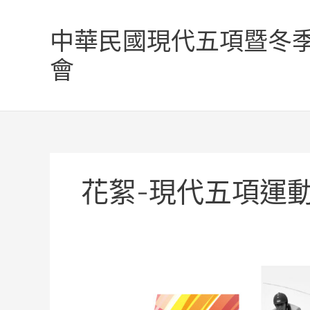
跳
至
中華民國現代五項暨冬
主
要
會
內
容
花絮-現代五項運
2013
年
第