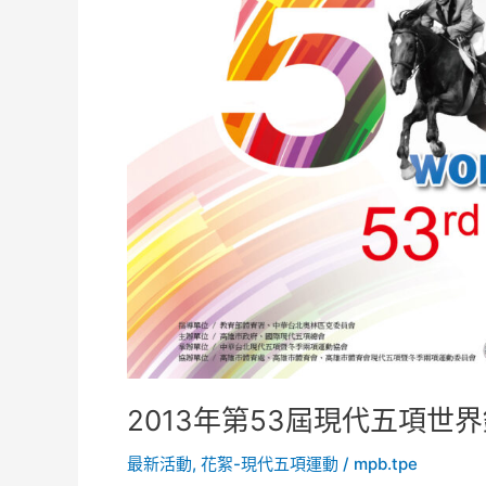
53
屆
現
代
五
項
世
界
錦
標
賽
2013年第53屆現代五項世
最新活動
,
花絮-現代五項運動
/
mpb.tpe