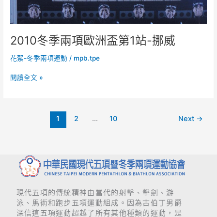
2010冬季兩項歐洲盃第1站-挪威
花絮-冬季兩項運動
/
mpb.tpe
閱讀全文 »
1
2
...
10
Next
→
現代五項的傳統精神由當代的射擊、擊劍、游
泳、馬術和跑步五項運動組成。因為古伯丁男爵
深信這五項運動超越了所有其他種類的運動，是