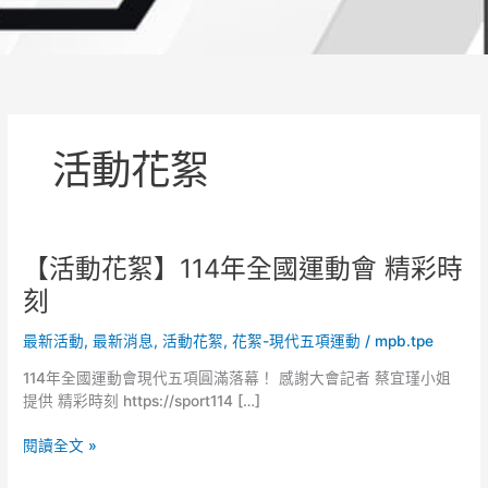
活動花絮
【活動花絮】114年全國運動會 精彩時
【活
動
刻
花
絮】
最新活動
,
最新消息
,
活動花絮
,
花絮-現代五項運動
/
mpb.tpe
114
年
114年全國運動會現代五項圓滿落幕！ 感謝大會記者 蔡宜瑾小姐
全
提供 精彩時刻 https://sport114 […]
國
運
閱讀全文 »
動