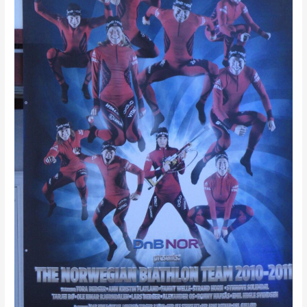
季
兩
項
歐
洲
盃
第
1
站-
挪
威