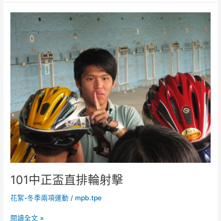
會
精
101
彩
中
時
正
刻
盃
直
排
輪
射
擊
101中正盃直排輪射擊
花絮-冬季兩項運動
/
mpb.tpe
閱讀全文 »