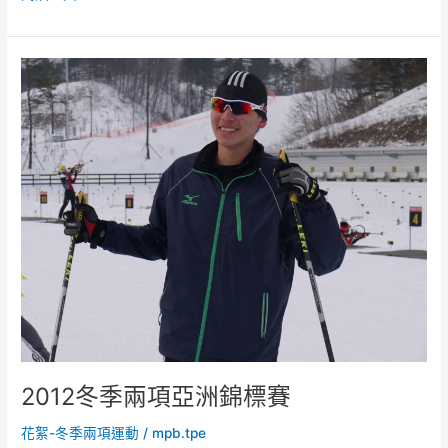
2012
冬
季
兩
項
亞
洲
錦
標
賽
2012冬季兩項亞洲錦標賽
花絮-冬季兩項運動
/
mpb.tpe