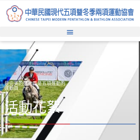
跳
至
主
要
內
容
最完美的運動員是五項運動的
運動員
活動花絮