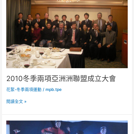
項
亞
洲
洲
聯
盟
成
立
大
會
2010冬季兩項亞洲洲聯盟成立大會
花絮-冬季兩項運動
/
mpb.tpe
閱讀全文 »
2010
冬