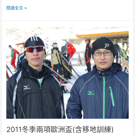
閱讀全文 »
2011
冬
季
兩
項
歐
洲
盃
(含
移
地
訓
練)
2011冬季兩項歐洲盃(含移地訓練)