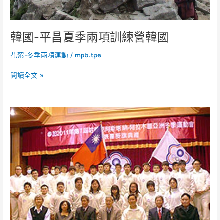
韓國-平昌夏季兩項訓練營韓國
花絮-冬季兩項運動
/
mpb.tpe
閱讀全文 »
2011
年
亞
洲
冬
季
運
動
會