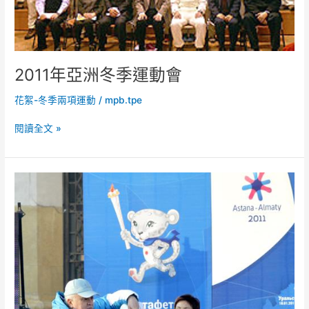
2011年亞洲冬季運動會
花絮-冬季兩項運動
/
mpb.tpe
閱讀全文 »
2011
亞
冬
運
點
火
儀
式