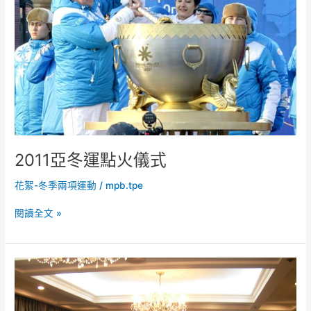
2011亞冬運點火儀式
花絮-冬季兩項運動
/
mpb.tpe
閱讀全文 »
2010
冬
季
兩