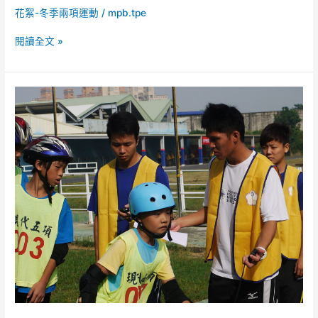
花絮-冬季兩項運動
/
mpb.tpe
閱讀全文 »
100
年
全
國
青
少
年
冬
季
兩
項
(直
排
輪
射
擊)