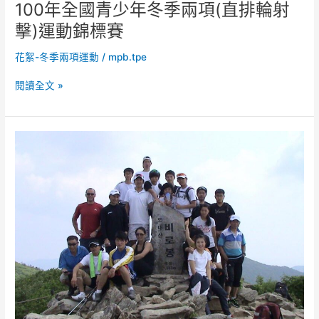
100年全國青少年冬季兩項(直排輪射
運
擊)運動錦標賽
動
錦
花絮-冬季兩項運動
/
mpb.tpe
標
賽
閱讀全文 »
韓
國-
平
昌
夏
季
兩
項
訓
練
營
韓
國