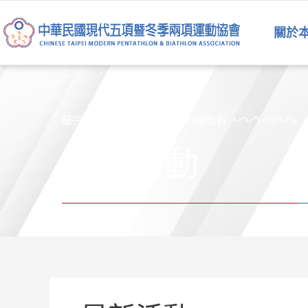
跳
至
關於
主
要
內
容
最完美的運動員是五項運動的運動員
最新活動