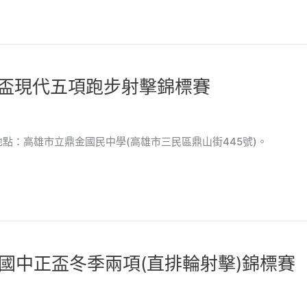
市盃現代五項跑步射擊錦標賽
賽地點：高雄市立鼎金國民中學(高雄市三民區鼎山街445號)。
全國中正盃冬季兩項(直排輪射擊)錦標賽