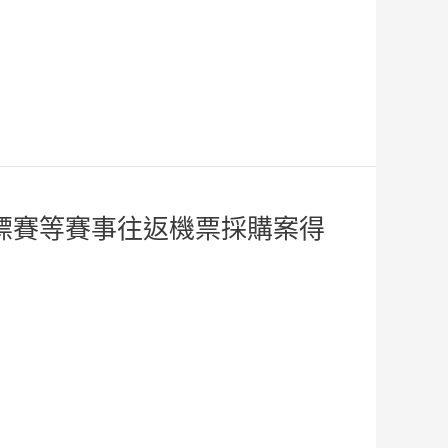
標賽等賽事往返機票採購案得