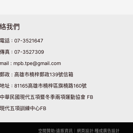
絡我們
電話 : 07-3521647
傳真 : 07-3527309
mail : mpb.tpe@gmail.com
郵政 : 高雄市楠梓郵政139號信箱
地址 : 81165高雄市楠梓區旗楠路160號
中華民國現代五項暨冬季兩項運動協會 FB
現代五項訓練中心FB
空間贊助:遠振資訊
｜網頁設計
:
種成廣告設計