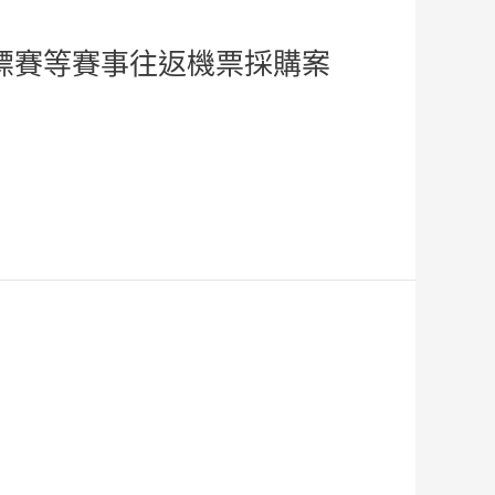
標賽等賽事往返機票採購案