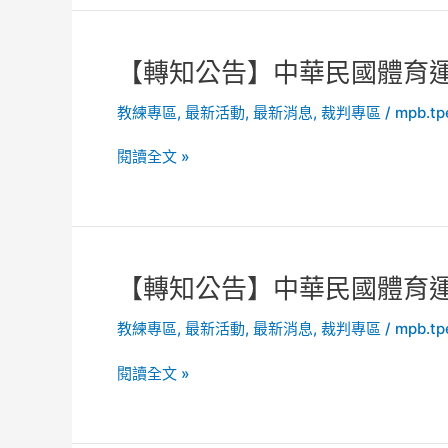
五
及
季
項
強
兩
U19
化
項
【轉
【轉知公告】中華民國體育運
世
營
運
知
界
運
動
教練專區
,
最新活動
,
最新消息
,
裁判專區
/
mpb.tp
公
錦
能
協
告】
標
力
閱讀全文 »
會
中
賽」
計
2026
華
往
畫」
年
民
返
企
現
國
機
業
代
體
票
說
五
育
【轉
【轉知公告】中華民國體育運
採
明
項
運
知
購
會
青
教練專區
,
最新活動
,
最新消息
,
裁判專區
/
mpb.tp
動
公
案
活
年
總
告】
動
閱讀全文 »
世
會
中
簡
界
辦
華
章
錦
理
民
1
標