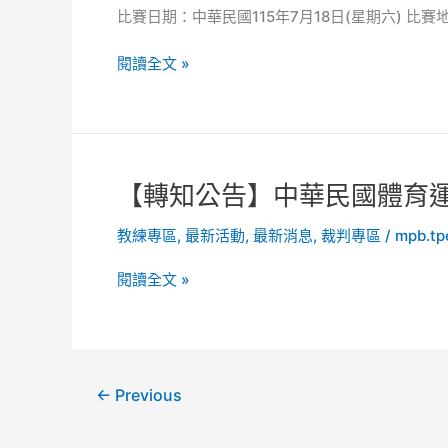
告】
項
比賽日期：中華民國115年7月18日(星期六) 比
票
115
跑
採
年
步
閱讀全文 »
購
第
射
案
19
擊
屆
錦
全
標
國
賽
【轉
【轉知公告】中華民國體育運
中
知
正
教練專區
,
最新活動
,
最新消息
,
裁判專區
/
mpb.tp
公
盃
告】
冬
閱讀全文 »
中
季
華
兩
民
項
國
(直
體
排
←
Previous
育
輪
運
射