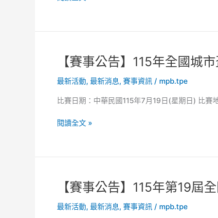
屆
蓮
修
2026
運
場」
研
年
動
習
現
員
會
代
委
(第
五
【賽
【賽事公告】115年全國城
員
13
項
事
會
梯
青
最新活動
,
最新消息
,
賽事資訊
/
mpb.tpe
公
選
次)
年
告】
舉
台
世
比賽日期：中華民國115年7月19日(星期日) 比
115
公
北
界
年
告
場」
錦
閱讀全文 »
全
登
標
國
記
賽
城
等
市
賽
盃
事
【賽
【賽事公告】115年第19屆
現
往
事
代
返
最新活動
,
最新消息
,
賽事資訊
/
mpb.tpe
公
五
機