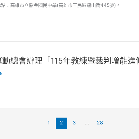
賽地點：高雄市立鼎金國民中學(高雄市三民區鼎山街445號)。
動總會辦理「115年教練暨裁判增能進修
e
1
2
3
...
28