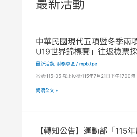
最新活動
中
中華民國現代五項暨冬季兩項
華
U19世界錦標賽」往返機票
民
國
最新活動
,
財務專區
/
mpb.tpe
現
案號:115-05 截止投標:115年7月21日下午1700時
代
五
閱讀全文 »
項
暨
冬
季
兩
項
【轉
【轉知公告】運動部「115
運
知