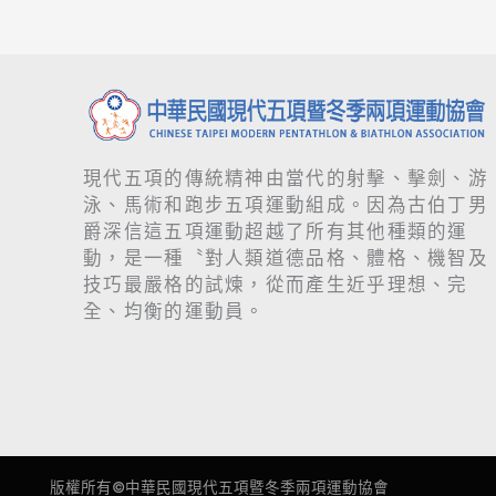
動
擊)
總
錦
會
標
辦
賽
理
「115
年
現代五項的傳統精神由當代的射擊、擊劍、游
教
泳、馬術和跑步五項運動組成。因為古伯丁男
練
爵深信這五項運動超越了所有其他種類的運
暨
動，是一種〝對人類道德品格、體格、機智及
裁
技巧最嚴格的試煉，從而產生近乎理想、完
判
全、均衡的運動員。
增
能
進
修
研
習
會
版權所有©
中華民國現代五項暨冬季兩項運動協會