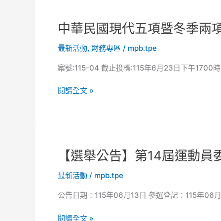
「115
國
份
賽
年
體
等
教
育
中
中華民國現代五項暨冬季兩項
賽
練
運
華
事
最新活動
,
財務專區
/
mpb.tpe
暨
動
民
往
裁
總
國
案號:115-04 截止投標:115年6月23日下午1700
返
判
會
現
機
增
辦
代
閱讀全文 »
票
能
理
五
採
進
「115
項
購
修
年
暨
案
研
教
冬
得
習
練
季
【選
【選舉公告】第14屆運動員
標
會
暨
兩
舉
廠
(第
裁
項
最新活動
/
mpb.tpe
公
商
14
判
運
告】
梯
增
動
公告日期：115年06月13日 參選登記：115年06月13
第
次)
能
協
14
花
進
會
閱讀全文 »