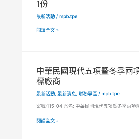
1份
動
公
協
告】
最新活動
/
mpb.tpe
會
運
「2026
動
閱讀全文 »
年
部
現
「115
代
年
五
度
項
輔
中
中華民國現代五項暨冬季兩項
世
導
華
標廠商
界
運
民
錦
動
國
最新活動
,
最新消息
,
財務專區
/
mpb.tpe
標
產
現
賽」、
業
案號:115-04 案名: 中華民國現代五項暨冬季
代
「2026
健
五
年
全
閱讀全文 »
項
現
體
暨
代
質
冬