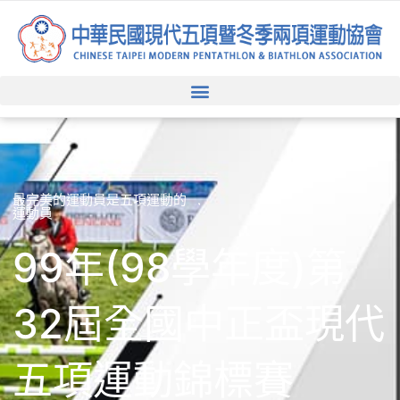
跳
至
主
要
內
容
最完美的運動員是五項運動的
運動員
99年(98學年度)第
32屆全國中正盃現代
五項運動錦標賽