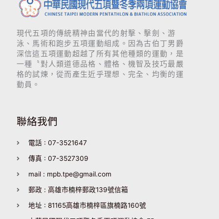
現代五項的傳統精神由當代的射擊、擊劍、游
泳、馬術和跑步五項運動組成。因為古伯丁男爵
深信這五項運動超越了所有其他種類的運動，是
一種〝對人類道德品格、體格、機智及技巧最嚴
格的試煉，從而產生近乎理想、完全、均衡的運
動員。
聯絡我們
電話 : 07-3521647
傳真 : 07-3527309
mail : mpb.tpe@gmail.com
郵政 : 高雄市楠梓郵政139號信箱
地址 : 81165高雄市楠梓區旗楠路160號