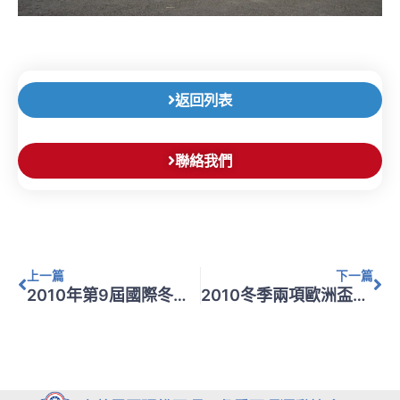
返回列表
聯絡我們
上一頁
下
上一篇
下一篇
2010年第9屆國際冬季兩項年會(The 9th Regular IBU Congress)
2010冬季兩項歐洲盃第1站-挪威