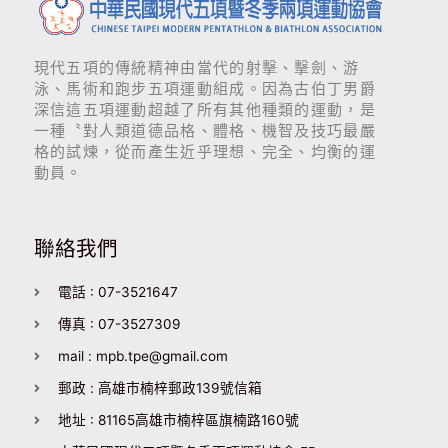
現代五項的傳統精神由當代的射擊、擊劍、游
泳、馬術和跑步五項運動組成。因為古伯丁男爵
深信這五項運動超越了所有其他種類的運動，是
一種〝對人類道德品格、體格、機智及技巧最嚴
格的試煉，從而產生近乎理想、完全、均衡的運
動員。
聯絡我們
電話 : 07-3521647
傳真 : 07-3527309
mail : mpb.tpe@gmail.com
郵政 : 高雄市楠梓郵政139號信箱
地址 : 81165高雄市楠梓區旗楠路160號