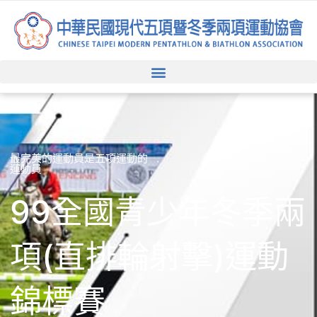
跳
至
主
要
內
容
最完美的運動員是五項運動的
運動員
99全國青少年冬季兩
項(直排輪射擊)運動
錦標賽