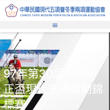
跳
至
主
要
內
容
最完美的運動員是五項運動的
運動員
97年第30屆全國中
正盃現代五項運動錦
標賽