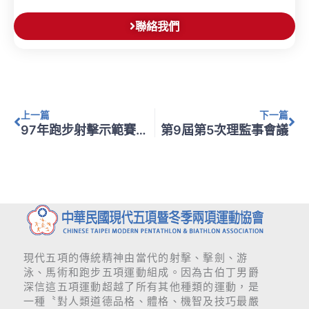
聯絡我們
上一頁
下
上一篇
下一篇
97年跑步射擊示範賽暨國際邀請賽
第9屆第5次理監事會議
現代五項的傳統精神由當代的射擊、擊劍、游
泳、馬術和跑步五項運動組成。因為古伯丁男爵
深信這五項運動超越了所有其他種類的運動，是
一種〝對人類道德品格、體格、機智及技巧最嚴