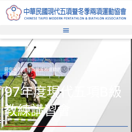
跳
至
主
要
內
容
最完美的運動員是五項運動的
運動員
97年度現代五項B級
教練講習會