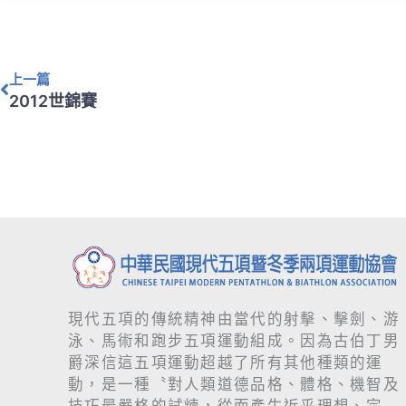
上一頁
上一篇
2012世錦賽
現代五項的傳統精神由當代的射擊、擊劍、游
泳、馬術和跑步五項運動組成。因為古伯丁男
爵深信這五項運動超越了所有其他種類的運
動，是一種〝對人類道德品格、體格、機智及
技巧最嚴格的試煉，從而產生近乎理想、完