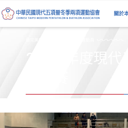
跳
至
關於
主
要
內
容
最完美的運動員是五項運動的運動員
2023 年度現
選拔賽