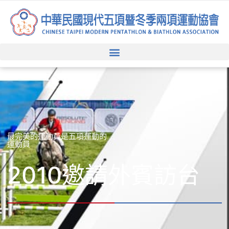
跳
至
主
要
內
容
最完美的運動員是五項運動的
運動員
2010邀請外賓訪台