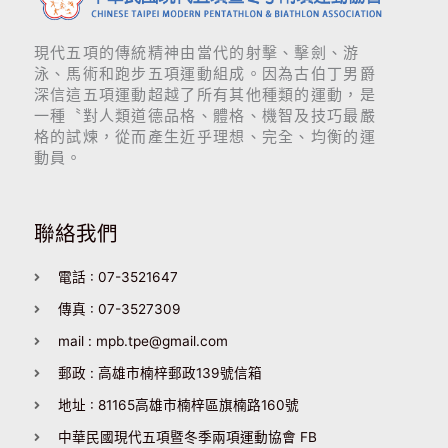
現代五項的傳統精神由當代的射擊、擊劍、游
泳、馬術和跑步五項運動組成。因為古伯丁男爵
深信這五項運動超越了所有其他種類的運動，是
一種〝對人類道德品格、體格、機智及技巧最嚴
格的試煉，從而產生近乎理想、完全、均衡的運
動員。
聯絡我們
電話 : 07-3521647
傳真 : 07-3527309
mail : mpb.tpe@gmail.com
郵政 : 高雄市楠梓郵政139號信箱
地址 : 81165高雄市楠梓區旗楠路160號
中華民國現代五項暨冬季兩項運動協會 FB