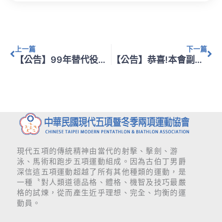
上一頁
下
上一篇
下一篇
【公告】99年替代役體育役儲備選手類役男甄選辦法
【公告】恭喜!本會副秘書長 孔憲文小姐榮獲2010第1屆青年奧林匹克運動會及2010廣州亞洲運動會國際裁判乙職
現代五項的傳統精神由當代的射擊、擊劍、游
泳、馬術和跑步五項運動組成。因為古伯丁男爵
深信這五項運動超越了所有其他種類的運動，是
一種〝對人類道德品格、體格、機智及技巧最嚴
格的試煉，從而產生近乎理想、完全、均衡的運
動員。