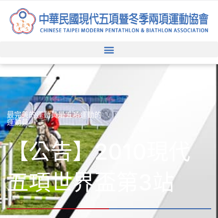
跳
至
主
要
內
容
最完美的運動員是五項運動的
運動員
【公告】2010現代
五項世界盃第3站