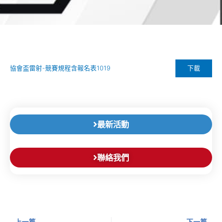
下載
協會盃雷射-競賽規程含報名表1019
最新活動
聯絡我們
上一頁
下
上一篇
下一篇