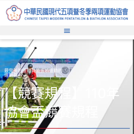
跳
至
主
要
內
容
最完美的運動員是五項運動的
運動員
【競賽規程】110年
協會盃競賽規程