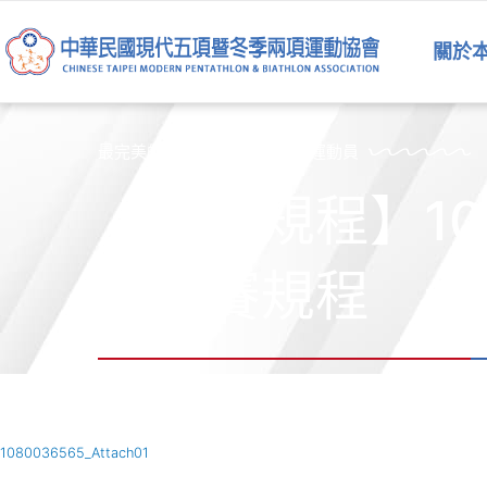
跳
至
關於
主
要
內
容
最完美的運動員是五項運動的運動員
【競賽規程】1
會競賽規程
1080036565_Attach01