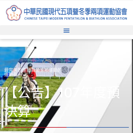
跳
至
主
要
內
容
最完美的運動員是五項運動的
運動員
【公告】107年度預
決算