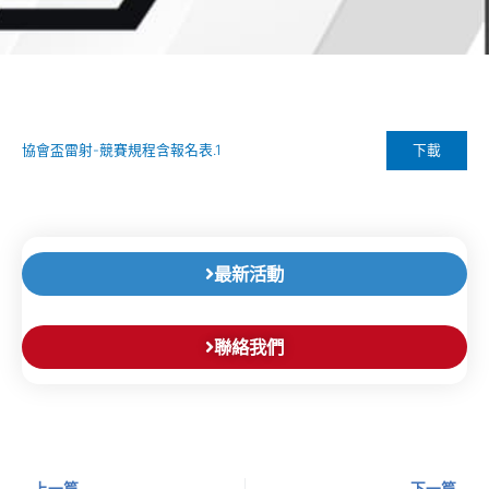
下載
協會盃雷射-競賽規程含報名表.1
最新活動
聯絡我們
上一頁
下
上一篇
下一篇