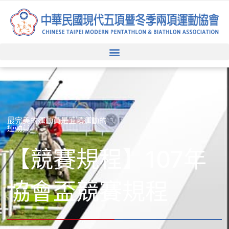
跳
至
主
要
內
容
最完美的運動員是五項運動的
運動員
【競賽規程】107年
協會盃競賽規程