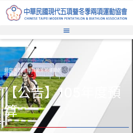
跳
至
主
要
內
容
最完美的運動員是五項運動的
運動員
【公告】105年度預
算