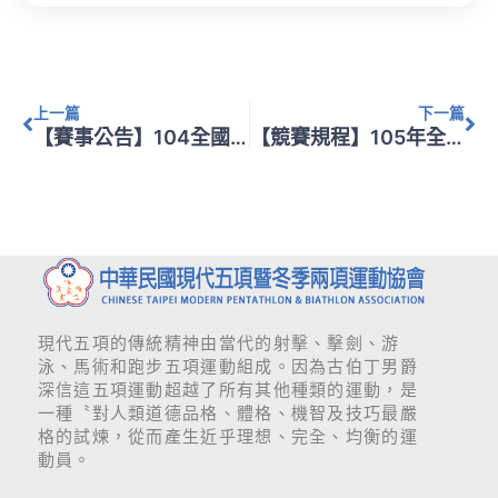
上一頁
下
上一篇
下一篇
【賽事公告】104全國城市盃國中組及國小組比賽項目更正公告
【競賽規程】105年全國理事長盃競賽規程(含報名表)
現代五項的傳統精神由當代的射擊、擊劍、游
泳、馬術和跑步五項運動組成。因為古伯丁男爵
深信這五項運動超越了所有其他種類的運動，是
一種〝對人類道德品格、體格、機智及技巧最嚴
格的試煉，從而產生近乎理想、完全、均衡的運
動員。