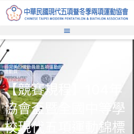
跳
至
主
要
內
容
最完美的運動員是五項運動的
運動員
【競賽規程】104年
協會盃暨全國中等學
校現代五項運動錦標