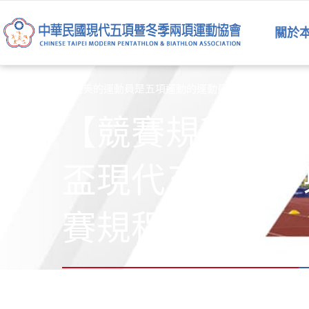
跳
至
關於
主
要
內
最完美的運動員是五項運動的運動員
容
【競賽規程】1
盃現代五項跑步
賽規程