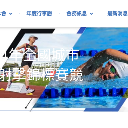
本會
年度行事曆
會務訊息
最新消息
04年全國城市
射擊錦標賽競