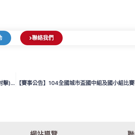
動
聯絡我們
【賽事公告】104年第8屆全國中正盃冬季兩項(直排輪射擊)運動錦標賽延期通知
網站導覽
聯