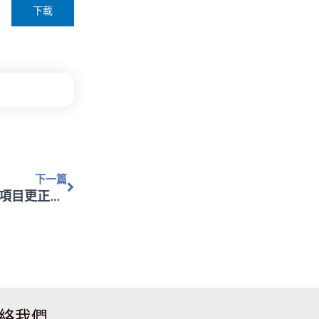
下載
下一篇
下一篇
【賽事公告】104全國城市盃國中組及國小組比賽項目更正公告
絡我們