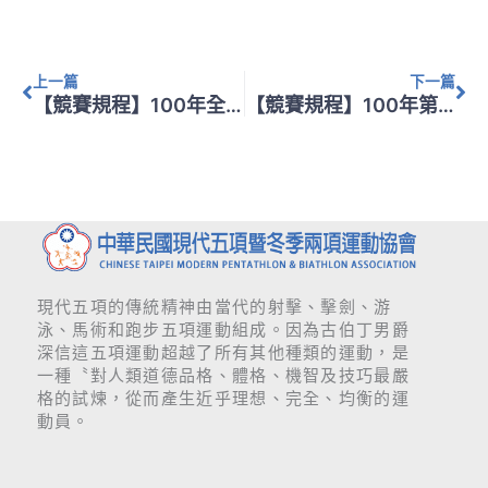
上一頁
下
上一篇
下一篇
【競賽規程】100年全國理事長盃跑步射擊錦標賽
【競賽規程】100年第4屆全國中正盃冬季兩項(直排輪射擊)運動錦標賽
現代五項的傳統精神由當代的射擊、擊劍、游
泳、馬術和跑步五項運動組成。因為古伯丁男爵
深信這五項運動超越了所有其他種類的運動，是
一種〝對人類道德品格、體格、機智及技巧最嚴
格的試煉，從而產生近乎理想、完全、均衡的運
動員。