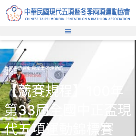
跳
至
主
要
內
容
最完美的運動員是五項運動的
運動員
【競賽規程】100年
第33屆全國中正盃現
代五項運動錦標賽