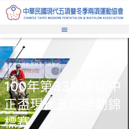
跳
至
主
要
內
容
最完美的運動員是五項運動的
運動員
100年第33屆全國中
正盃現代五項運動錦
標賽