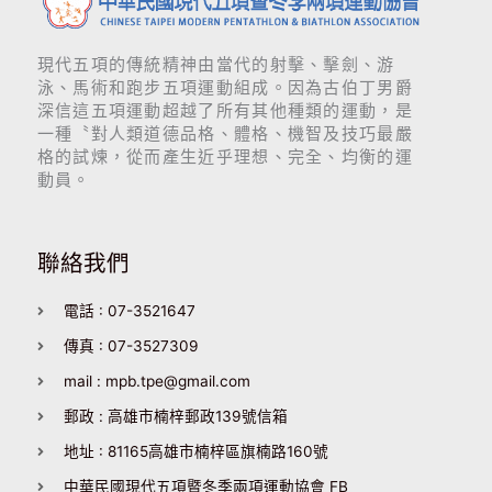
現代五項的傳統精神由當代的射擊、擊劍、游
泳、馬術和跑步五項運動組成。因為古伯丁男爵
深信這五項運動超越了所有其他種類的運動，是
一種〝對人類道德品格、體格、機智及技巧最嚴
格的試煉，從而產生近乎理想、完全、均衡的運
動員。
聯絡我們
電話 : 07-3521647
傳真 : 07-3527309
mail : mpb.tpe@gmail.com
郵政 : 高雄市楠梓郵政139號信箱
地址 : 81165高雄市楠梓區旗楠路160號
中華民國現代五項暨冬季兩項運動協會 FB