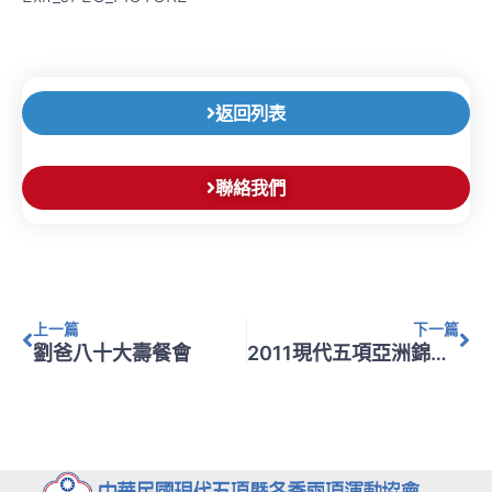
返回列表
聯絡我們
上一頁
下
上一篇
下一篇
劉爸八十大壽餐會
2011現代五項亞洲錦標賽