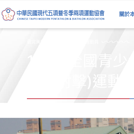
跳
至
關於
主
要
內
容
最完美的運動員是五項運動的運動員
100年全國青少
排輪射擊)運動