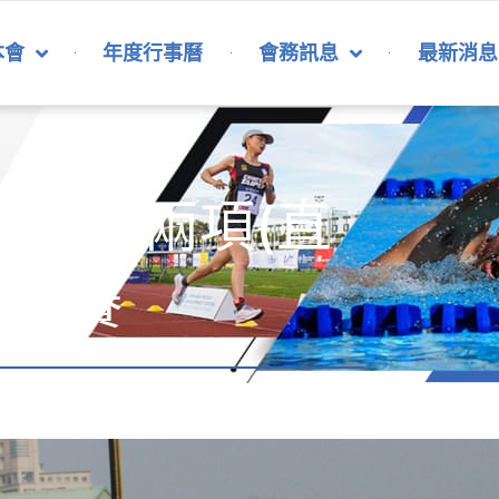
本會
年度行事曆
會務訊息
最新消息
年冬季兩項(直
錦標賽