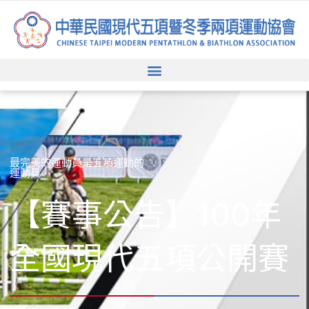
跳
至
主
要
內
容
最完美的運動員是五項運動的
運動員
【賽事公告】100年
全國現代五項公開賽