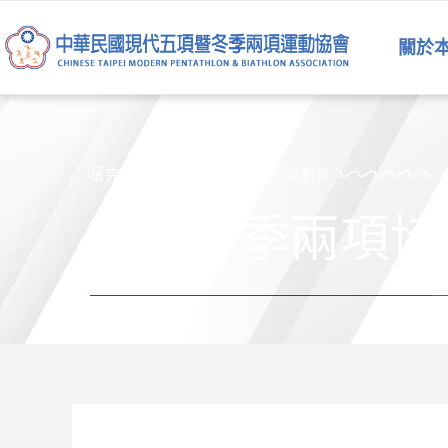
跳
至
關於
主
要
內
容
最完美的運動員是五項運動的運動員
韓國冬季兩項