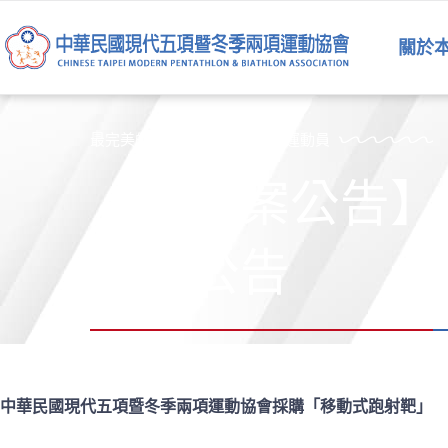
跳
至
關於
主
要
內
容
最完美的運動員是五項運動的運動員
【採購案公告】
決標公告
中華民國現代五項暨冬季兩項運動協會
採購「移動式跑射靶」