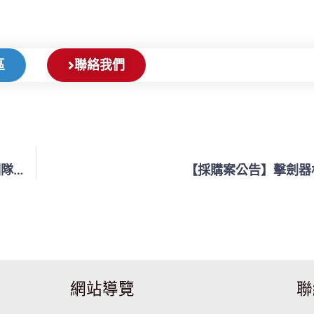
區
聯絡我們
【採購案公告】2012年倫敦奧林匹克運動會培（儲）訓隊器材設備案（擊劍器材）第1次公告(附件請逕行下載）
【採購案公告】擊劍器
網站導覽
聯