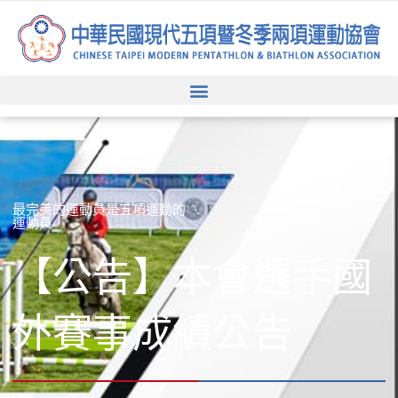
跳
至
主
要
內
容
最完美的運動員是五項運動的
運動員
【公告】本會選手國
外賽事成績公告