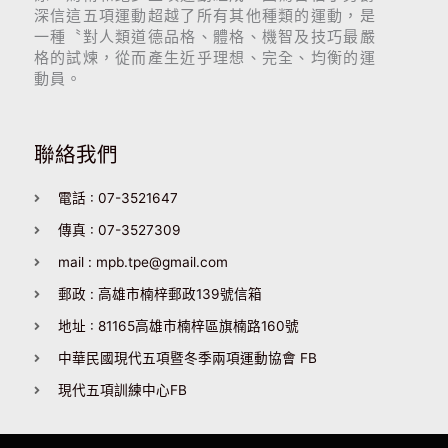
深信這五項運動超越了所有其他種類的運動，是
一種〝對人類道德品格、體格、機智及技巧最嚴
格的試煉，從而產生近乎理想、完全、均衡的運
動員。
聯絡我們
電話 : 07-3521647
傳真 : 07-3527309
mail : mpb.tpe@gmail.com
郵政 : 高雄市楠梓郵政139號信箱
地址 : 81165高雄市楠梓區旗楠路160號
中華民國現代五項暨冬季兩項運動協會 FB
現代五項訓練中心FB