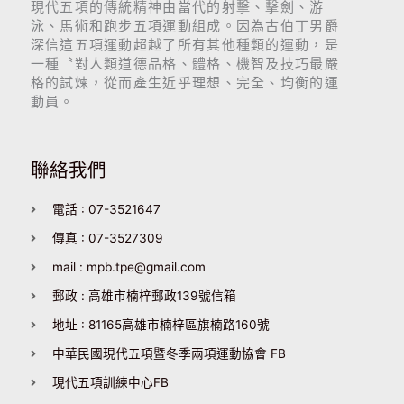
現代五項的傳統精神由當代的射擊、擊劍、游
泳、馬術和跑步五項運動組成。因為古伯丁男爵
深信這五項運動超越了所有其他種類的運動，是
一種〝對人類道德品格、體格、機智及技巧最嚴
格的試煉，從而產生近乎理想、完全、均衡的運
動員。
聯絡我們
電話 : 07-3521647
傳真 : 07-3527309
mail : mpb.tpe@gmail.com
郵政 : 高雄市楠梓郵政139號信箱
地址 : 81165高雄市楠梓區旗楠路160號
中華民國現代五項暨冬季兩項運動協會 FB
現代五項訓練中心FB