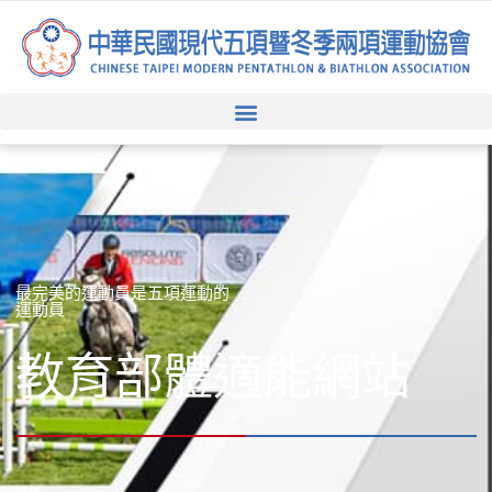
跳
至
主
要
內
容
最完美的運動員是五項運動的
運動員
教育部體適能網站