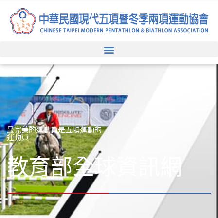
跳
至
主
要
內
容
最完美的運動員是五項運動的
運動員
教育部全球資訊網