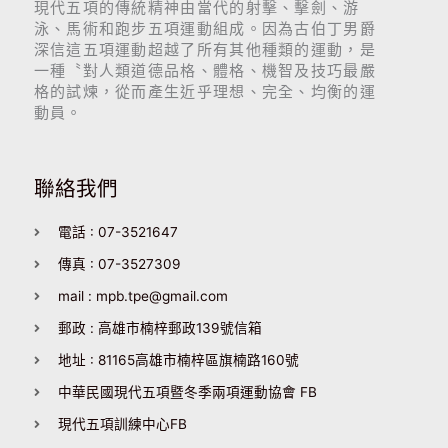
現代五項的傳統精神由當代的射擊、擊劍、游
泳、馬術和跑步五項運動組成。因為古伯丁男爵
深信這五項運動超越了所有其他種類的運動，是
一種〝對人類道德品格、體格、機智及技巧最嚴
格的試煉，從而產生近乎理想、完全、均衡的運
動員。
聯絡我們
電話 : 07-3521647
傳真 : 07-3527309
mail : mpb.tpe@gmail.com
郵政 : 高雄市楠梓郵政139號信箱
地址 : 81165高雄市楠梓區旗楠路160號
中華民國現代五項暨冬季兩項運動協會 FB
現代五項訓練中心FB