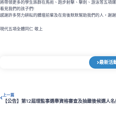
將帶領更多的學生族群在馬術、跑步射擊、擊劍、游泳等五項運
看見我們的孩子們!
感謝許多努力耕耘的體壇前輩及在背後默默幫助我們的人，謝謝
現代五項全體同仁 敬上
最新活
上一頁
上一篇
【公告】第12屆理監事選舉資格審查及抽籤後候選人名