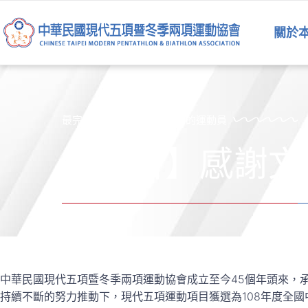
跳
至
關於
主
要
內
容
最完美的運動員是五項運動的運動員
【公告】感謝文
中華民國現代五項暨冬季兩項運動協會成立至今45個年頭來，
持續不斷的努力推動下，現代五項運動項目獲選為108年度全