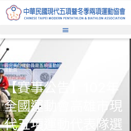
跳
至
主
要
內
容
最完美的運動員是五項運動的
運動員
【賽事公告】102年
全國運動會高雄市現
代五項運動代表隊選