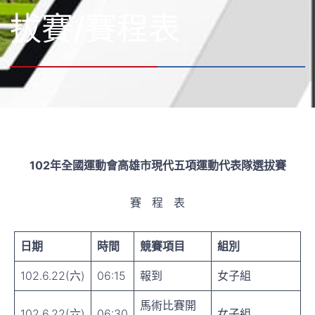
拔賽/賽程表
102
年全國運動會高雄市現代五項運動代表隊選拔賽
賽 程 表
日期
時間
競賽項目
組別
102.6.22(六)
06:15
報到
女子組
馬術比賽開
102.6.22(六)
06:30
女子組