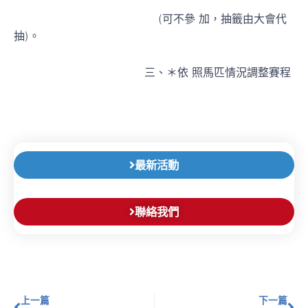
(可不參 加，抽籤由大會代
抽)。
三、＊依 照馬匹情況調整賽程
最新活動
聯絡我們
上一頁
下
上一篇
下一篇