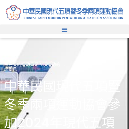
跳
至
主
要
內
容
最完美的運動員是五項運動的
運動員
中華民國現代五項暨
冬季兩項運動協會參
加2024年現代五項