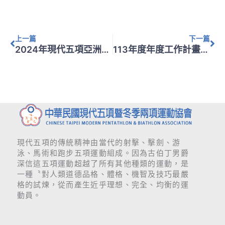
上一頁
下
上一篇
下一篇
2024年現代五項亞洲錦標賽機票採購案
113年度年度工作計畫經費總表及年度行事曆
現代五項的傳統精神由當代的射擊、擊劍、游
泳、馬術和跑步五項運動組成。因為古伯丁男爵
深信這五項運動超越了所有其他種類的運動，是
一種〝對人類道德品格、體格、機智及技巧最嚴
格的試煉，從而產生近乎理想、完全、均衡的運
動員。