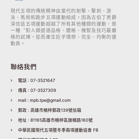
現代五項的傳統精神由當代的射擊、擊劍、游
泳、馬術和跑步五項運動組成。因為古伯丁男爵
深信這五項運動超越了所有其他種類的運動，是
一種〝對人類道德品格、體格、機智及技巧最嚴
格的試煉，從而產生近乎理想、完全、均衡的運
動員。
聯絡我們
電話 : 07-3521647
傳真 : 07-3527309
mail : mpb.tpe@gmail.com
郵政 : 高雄市楠梓郵政139號信箱
地址 : 81165高雄市楠梓區旗楠路160號
中華民國現代五項暨冬季兩項運動協會 FB