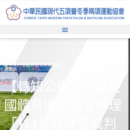
跳
至
主
要
內
容
最完美的運動員是五項運動的
運動員
【轉知公告】中華民
國體育運動總會辦理
「114年教練暨裁判