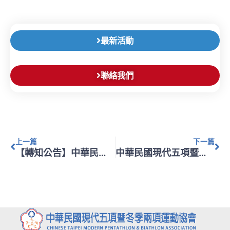
最新活動
聯絡我們
上一頁
下
上一篇
下一篇
【轉知公告】中華民國體育運動總會辦理「114年教練暨裁判增能進修研習會（第14梯次）台北場」
中華民國現代五項暨冬季兩項運動協會114年度培育優秀或潛力運動選手計畫之「114年度訓練器材採購案」得標廠商