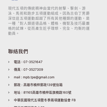
現代五項的傳統精神由當代的射擊、擊劍、游
泳、馬術和跑步五項運動組成。因為古伯丁男爵
深信這五項運動超越了所有其他種類的運動，是
一種〝對人類道德品格、體格、機智及技巧最嚴
格的試煉，從而產生近乎理想、完全、均衡的運
動員。
聯絡我們
電話 : 07-3521647
傳真 : 07-3527309
mail : mpb.tpe@gmail.com
郵政 : 高雄市楠梓郵政139號信箱
地址 : 81165高雄市楠梓區旗楠路160號
中華民國現代五項暨冬季兩項運動協會 FB