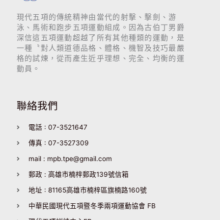
現代五項的傳統精神由當代的射擊、擊劍、游
泳、馬術和跑步五項運動組成。因為古伯丁男爵
深信這五項運動超越了所有其他種類的運動，是
一種〝對人類道德品格、體格、機智及技巧最嚴
格的試煉，從而產生近乎理想、完全、均衡的運
動員。
聯絡我們
電話 : 07-3521647
傳真 : 07-3527309
mail : mpb.tpe@gmail.com
郵政 : 高雄市楠梓郵政139號信箱
地址 : 81165高雄市楠梓區旗楠路160號
中華民國現代五項暨冬季兩項運動協會 FB