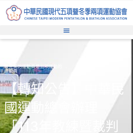
跳
至
主
要
內
容
最完美的運動員是五項運動的
運動員
【轉知公告】中華民
國運動總會辦理
「113年教練暨裁判