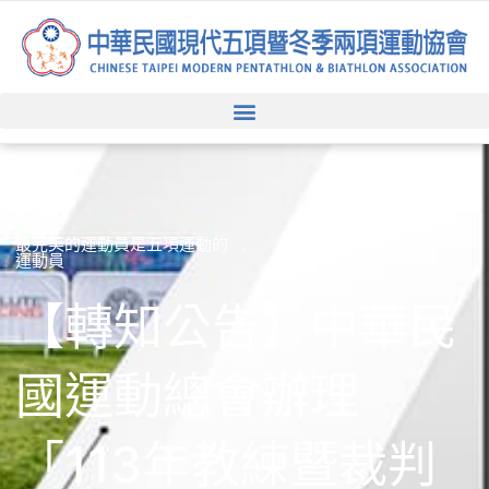
跳
至
主
要
內
容
最完美的運動員是五項運動的
運動員
【轉知公告】中華民
國運動總會辦理
「113年教練暨裁判