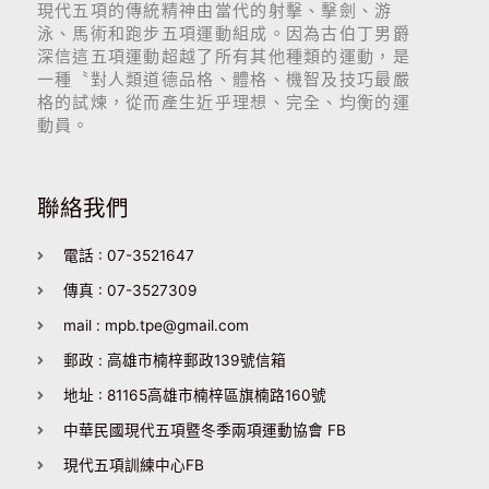
現代五項的傳統精神由當代的射擊、擊劍、游
泳、馬術和跑步五項運動組成。因為古伯丁男爵
深信這五項運動超越了所有其他種類的運動，是
一種〝對人類道德品格、體格、機智及技巧最嚴
格的試煉，從而產生近乎理想、完全、均衡的運
動員。
聯絡我們
電話 : 07-3521647
傳真 : 07-3527309
mail : mpb.tpe@gmail.com
郵政 : 高雄市楠梓郵政139號信箱
地址 : 81165高雄市楠梓區旗楠路160號
中華民國現代五項暨冬季兩項運動協會 FB
現代五項訓練中心FB