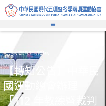
跳
至
主
要
內
容
最完美的運動員是五項運動的
運動員
【轉知公告】中華民
國運動總會辦理
「112 年教練暨裁判