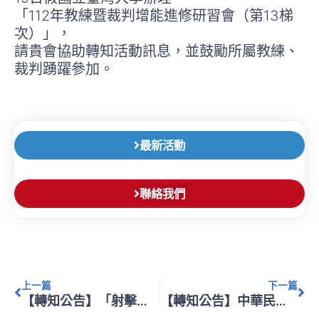
「112年教練暨裁判增能進修研習會（第13梯
次）」，
請貴會協助轉知活動訊息，並鼓勵所屬教練、
裁判踴躍參加。
最新活動
聯絡我們
上一頁
下
上一篇
下一篇
【轉知公告】「射擊運動槍枝彈藥管理辦法」部分條文修正
【轉知公告】中華民國運動總會辦理 「「112 年教練暨裁判增能進修研習會（第14梯次）」