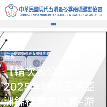
跳
至
主
要
內
容
最完美的運動員是五項運動的
運動員
【輪次表公告】
2025年現代五項亞
洲錦標賽選拔賽-游