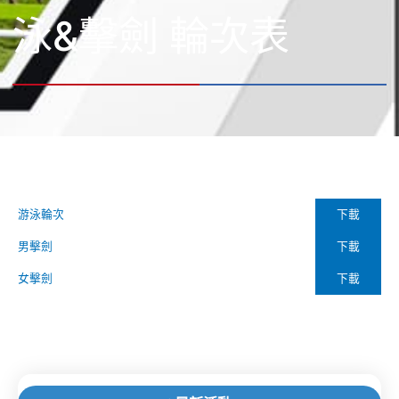
泳&擊劍 輪次表
下載
游泳輪次
下載
男擊劍
下載
女擊劍