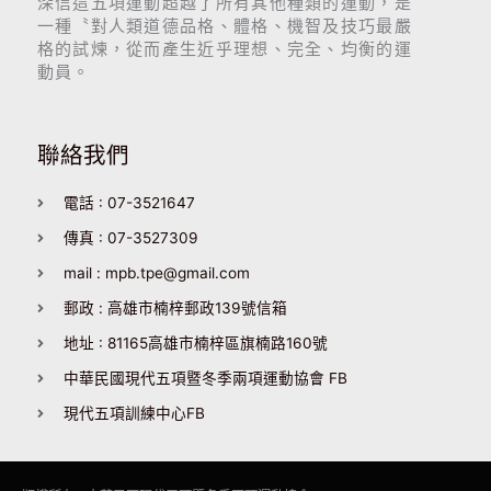
深信這五項運動超越了所有其他種類的運動，是
一種〝對人類道德品格、體格、機智及技巧最嚴
格的試煉，從而產生近乎理想、完全、均衡的運
動員。
聯絡我們
電話 : 07-3521647
傳真 : 07-3527309
mail : mpb.tpe@gmail.com
郵政 : 高雄市楠梓郵政139號信箱
地址 : 81165高雄市楠梓區旗楠路160號
中華民國現代五項暨冬季兩項運動協會 FB
現代五項訓練中心FB