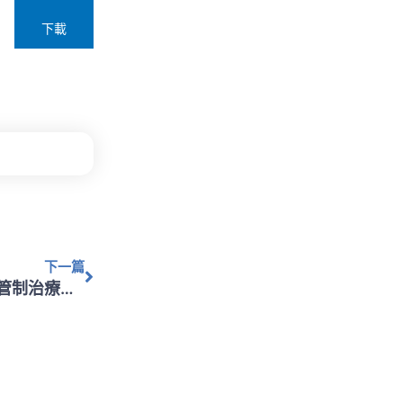
下載
下一篇
下一篇
【禁藥公告】檢送「114年全國運動會」運動禁藥管制治療用途豁免申請公告