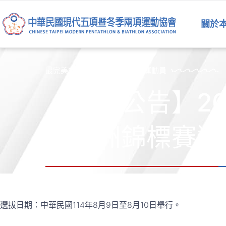
跳
至
關於
主
要
內
容
最完美的運動員是五項運動的運動員
【賽事公告】2
項亞洲錦標賽選
選拔日期：中華民國114年8月9日至8月10日舉行。