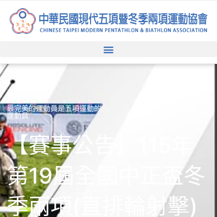
跳
至
主
要
內
容
最完美的運動員是五項運動的
運動員
【賽事公告】115年
第19屆全國中正盃冬
季兩項(直排輪射擊)