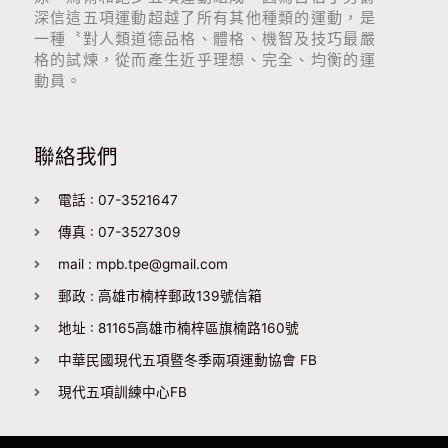
深信這五項運動超越了所有其他種類的運動，是
一種〝對人類道德品格、體格、機智及技巧最嚴
格的試煉，從而產生近乎理想、完全、均衡的運
動員。
聯絡我們
電話 : 07-3521647
傳真 : 07-3527309
mail : mpb.tpe@gmail.com
郵政 : 高雄市楠梓郵政139號信箱
地址 : 81165高雄市楠梓區旗楠路160號
中華民國現代五項暨冬季兩項運動協會 FB
現代五項訓練中心FB