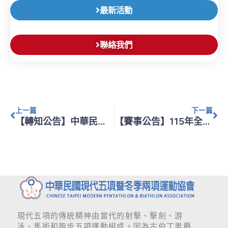
最新活動
聯絡我們
上一頁
下
上一篇
下一篇
【轉知公告】中華民國體育運動總會辦理「115年教練暨裁判增能進修研習會(第12梯次)高雄場」
【賽事公告】115年全國城市盃現代五項跑步射擊錦標賽
現代五項的傳統精神由當代的射擊、擊劍、游
泳、馬術和跑步五項運動組成。因為古伯丁男爵