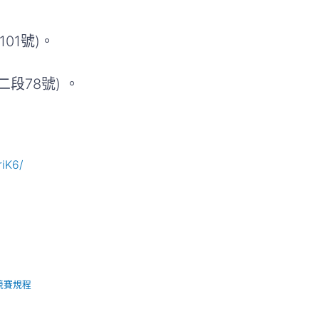
01號)。
78號) 。
iK6/
競賽規程