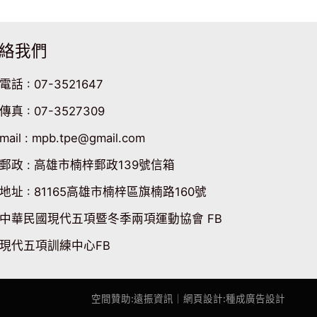
絡我們
電話 : 07-3521647
傳真 : 07-3527309
mail : mpb.tpe@gmail.com
郵政 : 高雄市楠梓郵政139號信箱
地址 : 81165高雄市楠梓區旗楠路160號
中華民國現代五項暨冬季兩項運動協會 FB
現代五項訓練中心FB
空間贊助:遠振資訊
｜網頁設計
:
種成廣告設計