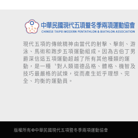
現代五項的傳統精神由當代的射擊、擊劍、游
泳、馬術和跑步五項運動組成。因為古伯丁男
爵深信這五項運動超越了所有其他種類的運
動，是一種〝對人類道德品格、體格、機智及
技巧最嚴格的試煉，從而產生近乎理想、完
全、均衡的運動員。
版權所有©
中華民國現代五項暨冬季兩項運動協會