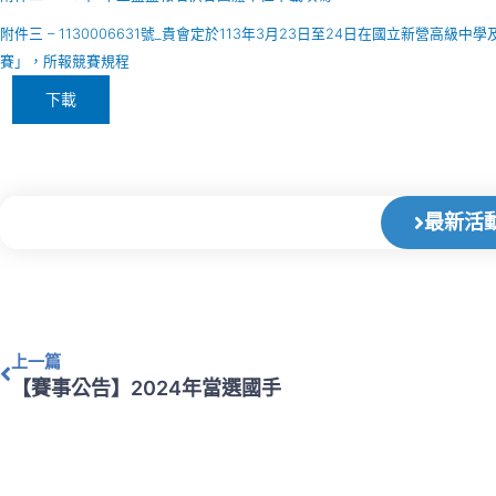
附件三 – 1130006631號_貴會定於113年3月23日至24日在國立新營
賽」，所報競賽規程
下載
最新活
上一頁
上一篇
【賽事公告】2024年當選國手