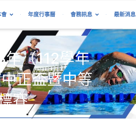
本會
年度行事曆
會務訊息
最新消息
3年（112學年
國中正盃暨中等
標賽