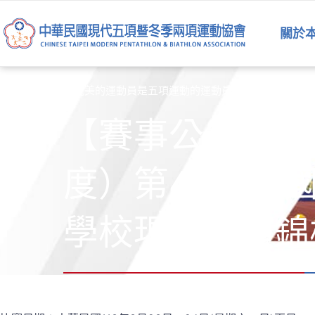
跳
至
關於
主
要
內
最完美的運動員是五項運動的運動員
容
【賽事公告】11
度）第46屆全
學校現代五項錦