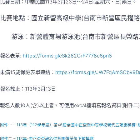
比賽日期：中華民國113年3月23日～24日(星期六、日)兩日。
比賽地點：國立新營高級中學(台南市新營區民權路1
游泳：新營體育場游泳池(台南市新營區長榮路二段
報名表單:
https://forms.gleSk262CrF7778e6pn8
未滿15歲保險表單連結：
https://forms.gle/JW7FqAmSCbv9Dr
報名截止：113年3月13日
報名人數10人(含)以上者，可使用excal檔填寫報名資料(附件二)
附件一 – 113年（112學年度）第46屆全國中正盃暨中等學校現代五項錦標賽-
附件二 – 113年-中正盃盃報名供各團體單位下載填寫