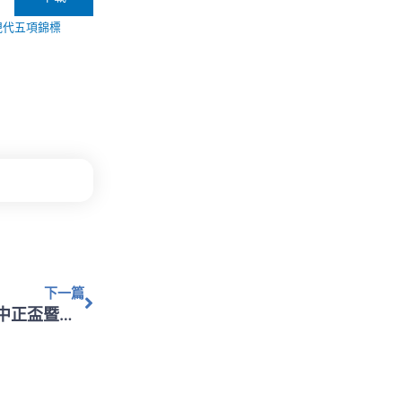
校現代五項錦標
下一篇
下一篇
【秩序冊公告】113年（112學年度）第46屆全國中正盃暨中等學校現代五項錦標賽