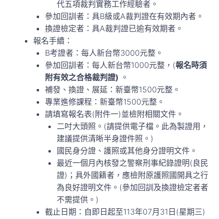
代五項裁判實務工作經驗者。
參加回訓者：具B級或A裁判證在有效期內者。
換證檢定者：具A裁判證已逾有效期者。
報名手續：
B考證者：每人新台幣3000元整。
參加回訓者：每人新台幣1000元整，(
報名時須
附有效之合格裁判證)
。
補發、換證、展延：新臺幣1500元整。
專業進修課程：新臺幣1500元整。
請填寫報名表(附件一)並檢附相關文件。
二吋大頭照。(請提供電子檔。此為製證用，
建議提供清晰半身證件照。)
國民身分證、護照或其他身分證明文件。
最近一個月內核發之警察刑事紀錄證明(良民
證)；具外國籍者，應檢附原護照國開具之行
為良好證明文件。(參加回訓及換證檢定者者
不需提供。)
截止日期：自即日起至113年07月31日(星期三)