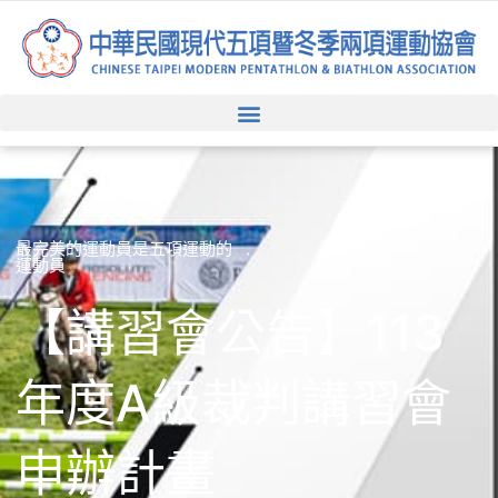
跳
至
主
要
內
容
最完美的運動員是五項運動的
運動員
【講習會公告】113
年度A級裁判講習會
申辦計畫