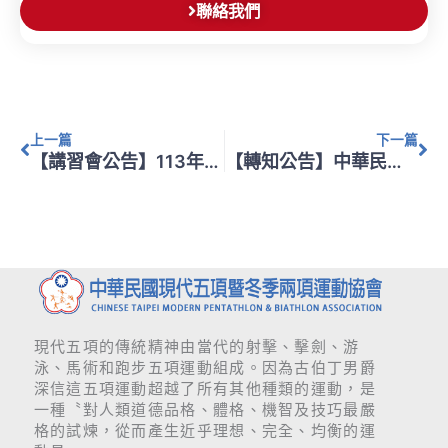
聯絡我們
上一頁
下
上一篇
下一篇
【講習會公告】113年度A級教練講習會申辦計畫
【轉知公告】中華民國運動總會辦理「113年教練暨裁判增能進修研習會（第8梯次）」
現代五項的傳統精神由當代的射擊、擊劍、游
泳、馬術和跑步五項運動組成。因為古伯丁男爵
深信這五項運動超越了所有其他種類的運動，是
一種〝對人類道德品格、體格、機智及技巧最嚴
格的試煉，從而產生近乎理想、完全、均衡的運