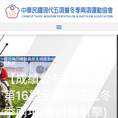
跳
至
主
要
內
容
最完美的運動員是五項運動的
運動員
【成績公布】112年
第16屆全國中正盃冬
季兩項(直排輪射擊)