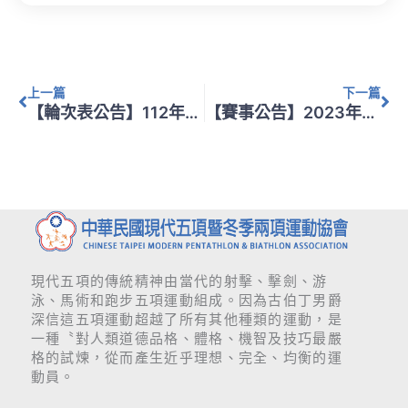
上一頁
下
上一篇
下一篇
【輪次表公告】112年第16屆全國中正盃冬季兩項(直排輪射擊)運動錦標賽 輪次表
【賽事公告】2023年度現代五項國際賽事選拔賽
現代五項的傳統精神由當代的射擊、擊劍、游
泳、馬術和跑步五項運動組成。因為古伯丁男爵
深信這五項運動超越了所有其他種類的運動，是
一種〝對人類道德品格、體格、機智及技巧最嚴
格的試煉，從而產生近乎理想、完全、均衡的運
動員。